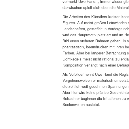
vermerkt Uwe Hand: „ Immer wieder gi
dazwischen spielt sich eben die Malerei
Die Arbeiten des Künstlers kreisen ko
Figuren. Auf meist großen Leinwänden e
Landschaften, gestaffelt in Vordergründe
wird das Hauptmotiv platziert und im Hi
Bild einen sicheren Rahmen geben. In s
phantastisch, beeindrucken mit ihren be
Farben. Aber bei längerer Betrachtung st
Lichtkegels meist nicht rational zu erk
Komposition verlangt nach einer Befrag
Als Vorbilder nennt Uwe Hand die Regis
Vorgehensweisen er malerisch umsetzt. Di
die zeitlich weit gedehnten Spannungen 
Aber hier wird keine präzise Geschichte 
Betrachter beginnen die Irritationen z
Seelenwelten auslotet.