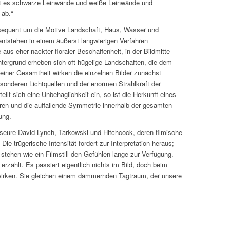
bt es schwarze Leinwände und weiße Leinwände und
 ab.“
nsequent um die Motive Landschaft, Haus, Wasser und
ntstehen in einem äußerst langwierigen Verfahren
 aus eher nackter floraler Beschaffenheit, in der Bildmitte
ntergrund erheben sich oft hügelige Landschaften, die dem
einer Gesamtheit wirken die einzelnen Bilder zunächst
sonderen Lichtquellen und der enormen Strahlkraft der
ellt sich eine Unbehaglichkeit ein, so ist die Herkunft eines
lären und die auffallende Symmetrie innerhalb der gesamten
ung.
seure David Lynch, Tarkowski und Hitchcock, deren filmische
e trügerische Intensität fordert zur Interpretation heraus;
stehen wie ein Filmstill den Gefühlen lange zur Verfügung.
erzählt. Es passiert eigentlich nichts im Bild, doch beim
u wirken. Sie gleichen einem dämmernden Tagtraum, der unsere